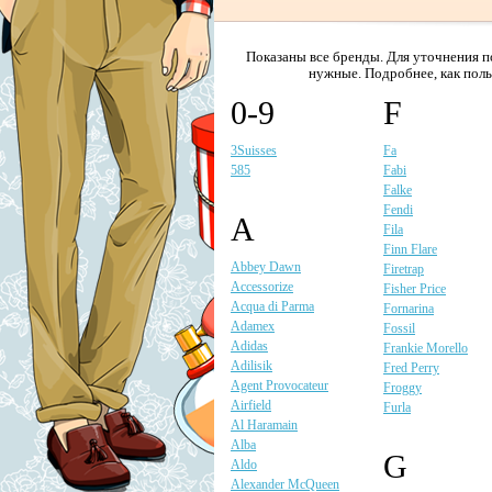
Показаны все бренды. Для уточнения 
нужные. Подробнее, как пол
0-9
F
3Suisses
Fa
585
Fabi
Falke
Fendi
A
Fila
Finn Flare
Abbey Dawn
Firetrap
Accessorize
Fisher Price
Acqua di Parma
Fornarina
Adamex
Fossil
Adidas
Frankie Morello
Adilisik
Fred Perry
Agent Provocateur
Froggy
Airfield
Furla
Al Haramain
Alba
G
Aldo
Alexander McQueen