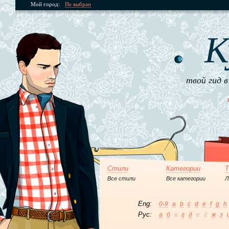
Мой город:
Не выбран
К
твой гид в
Стили
Категории
Т
Все стили
Все категории
Л
Eng:
0-9
a
b
c
d
e
f
g
h
Рус:
а
б
в
г
д
е
ё
ж
з