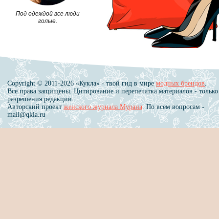
Intersport
Bvlgari
Под одеждой все люди
Intimissimi
голые.
C
J
Cacharel
Jack & Jones
Calipso
Jako
Calliope
Jennyfer
Calvin Klein
Copyright © 2011-2026 «Кукла» - твой гид в мире
модных брендов
.
Jil Sander
Calzedonia
Все права защищены. Цитирование и перепечатка материалов - только
JNBY
Cam Spa
разрешения редакции.
Jo No Fui
Camaieu
Авторский проект
женского журнала Мурана
. По всем вопросам -
John Galliano
Canali
mail@qkla.ru
John Richmond
Capella
JOOP!
Cara and Co
Jordache
Carlo Pazolini
Joutsen
Carnaby
Judari
CarneVale
Juicy Couture
Carolina Herrera
Cartier
Casadei
K
Casio
Caterina Leman
Kamik
Caterpillar
Kangaroo
Celestina