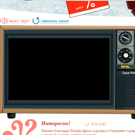
Alexander Terekhov
Gabor
Alexander Wang
Gant
AMN
Gap
Amway
Gatta
выкл. звук
сменить канал
Angel Schlesser
Georges Rech
Ann Christine
Gerry Weber
Antonio Marras
Gianfranco Ferre
Apart
Giorgio Fabiani
Appella
Givenchy
Armani
GIZIA
Asos
Gliss Kur
Avene
Glissade
Avon
Golden Lady
Gosh
Götz
B
Graco
Grinders
Babochka
Guahoo
Baby born
Gucci
Baldinini
Guerlain
Balenciaga
Guess
Bally
Gulliver
Balmain
Интересно!
хочу ещё!
Banana Republic
H
Именно благодаря Romika фраза «сделано в Германии» служ
Baon