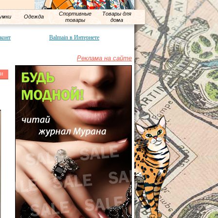
Спортивные
Товары для
умки
Одежда
товары
дома
сконт
Balmain в Интернете
Реклама на сайте