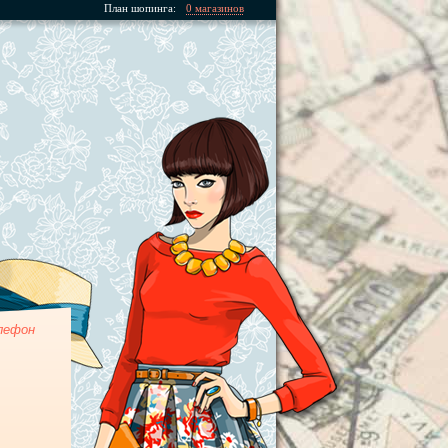
План шопинга:
0 магазинов
лефон