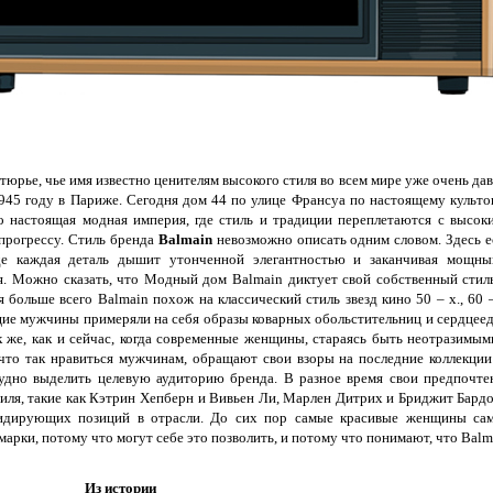
юрье, чье имя известно ценителям высокого стиля во всем мире уже очень дав
945 году в Париже. Сегодня дом 44 по улице Франсуа по настоящему культо
ло настоящая модная империя, где стиль и традиции переплетаются с высок
прогрессу. Стиль бренда
Balmain
невозможно описать одним словом. Здесь е
где каждая деталь дышит утонченной элегантностью и заканчивая мощны
. Можно сказать, что Модный дом Balmain диктует свой собственный стиль
 больше всего Balmain похож на классический стиль звезд кино 50 – х., 60 –
щие мужчины примеряли на себя образы коварных обольстительниц и сердцеед
к же, как и сейчас, когда современные женщины, стараясь быть неотразимым
 что так нравиться мужчинам, обращают свои взоры на последние коллекции
удно выделить целевую аудиторию бренда. В разное время свои предпочте
иля, такие как Кэтрин Хепберн и Вивьен Ли, Марлен Дитрих и Бриджит Бардо
 лидирующих позиций в отрасли. До сих пор самые красивые женщины са
ки, потому что могут себе это позволить, и потому что понимают, что Balm
Из истории