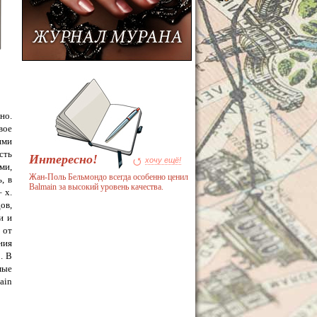
но.
вое
ими
сть
Интересно!
хочу ещё!
ми,
Жан-Поль Бельмондо всегда особенно ценил
, в
Balmain за высокий уровень качества.
 х.
ов,
и и
 от
ния
. В
мые
ain