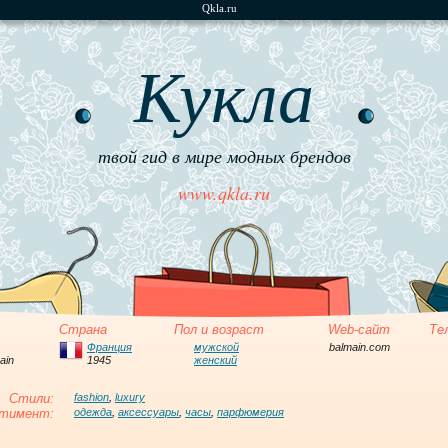
Qkla.ru
Кукла
твой гид в мире модных брендов
www.qkla.ru
Страна
Пол и возраст
Web-сайт
Те
Франция
мужской
balmain.com
ain
1945
женский
Стили:
fashion
,
luxury
тимент:
одежда
,
аксессуары
,
часы
,
парфюмерия