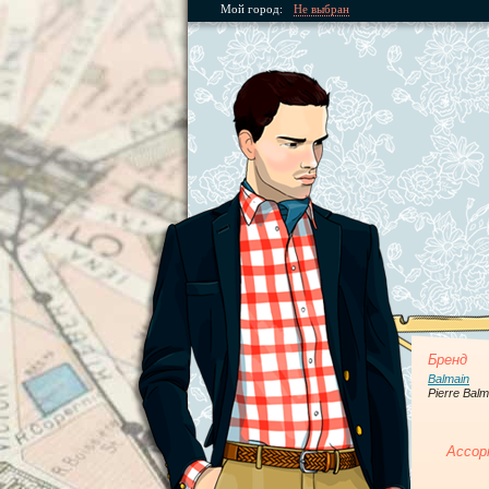
Мой город:
Не выбран
Бренд
Balmain
Pierre Balm
Ассор