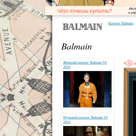
Акс
Что хочешь купить?
и ук
Каталог Balmain
Balmain
Женский каталог Balmain SS
в
2016
Мужской каталог Balmain SS
2016