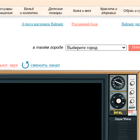
ессуары
Бельё
Детские
Красота и
Кожа и мех
Обувь и с
рашения
и колготки
товары
здоровье
Адреса магазинов Balmain
Рекламный блок
Balmain ди
в твоём городе
ыкл. звук
сменить канал