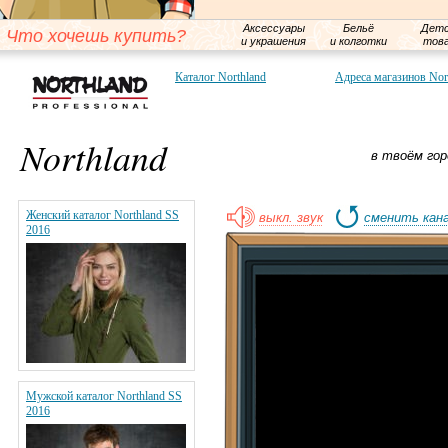
Аксессуары
Бельё
Детс
Что хочешь купить?
и украшения
и колготки
тов
Каталог Northland
Адреса магазинов Nor
Northland
в твоём гор
Женский каталог Northland SS
выкл. звук
сменить кан
2016
Мужской каталог Northland SS
2016