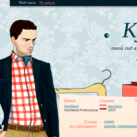
Мой город:
Не выбран
К
твой гид в
Бренд
Страна
П
Northland
Австрия
Northland Professional
1973
Стили:
спорт
Ассортимент:
одежда
,
спортивная