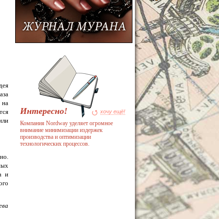
дея
аза
 на
Интересно!
тся
хочу ещё!
или
Компания Nordway уделяет огромное
внимание минимизации издержек
производства и оптимизации
технологических процессов.
но.
ных
а и
ого
ева