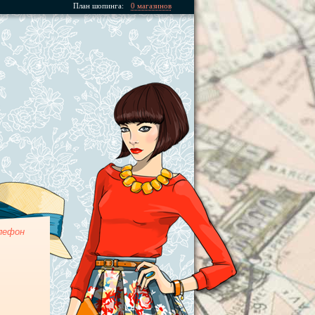
План шопинга:
0 магазинов
лефон