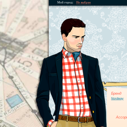
Мой город:
Не выбран
Бренд
Nordway
Ассор