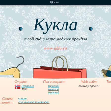
Qkla.ru
Кукла
твой гид в мире модных брендов
www.qkla.ru
Страна
Пол и возраст
Web-сайт
Те
Норвегия
мужской
nordway-sport.ru
1991
женский
детский
Стили:
спорт
тимент:
спортивный инвентарь