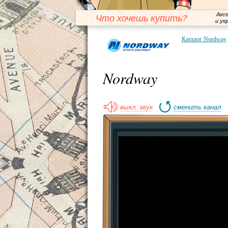
Акс
Что хочешь купить?
и ук
Каталог Nordway
Nordway
выкл. звук
сменить канал