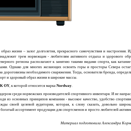
 образ жизни – залог долголетия, прекрасного самочувствия и настроения. И
инадлежит трем норвежцам - любителям активного отдыха и здорового обр
еверного региона располагают к занятию такими видами спорта, как катание
тками. Однако для многих желающих освоить горы и просторы Севера остае
а дороговизны необходимого снаряжения. Тогда, основатели бренда, определ
орт и здоровый образ жизни в широкие массы.
K OY
, к которой относится марка
Nordway
.
идером среди норвежских производителей спортивного инвентаря. И не напрас
ходя из основных принципов компании - высокое качество, удобство спортив
жды своей целевой аудитории, которая, к слову сказать, довольно широк
 богатый ассортимент продукции для спортсменов и просто любителей активн
Материал подготовила Александра Корн