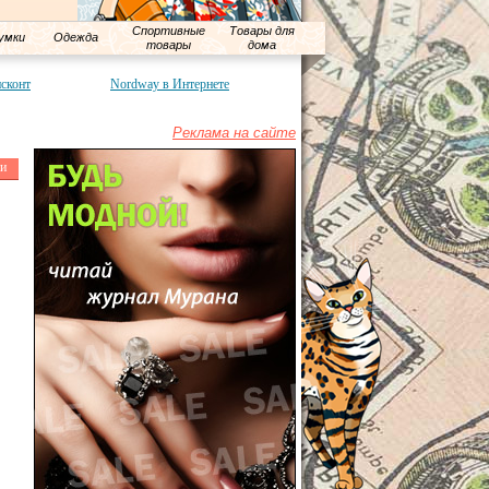
Спортивные
Товары для
умки
Одежда
товары
дома
сконт
Nordway в Интернете
Реклама на сайте