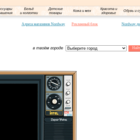
ессуары
Бельё
Детские
Красота и
Кожа и мех
Обувь и с
рашения
и колготки
товары
здоровье
Адреса магазинов Nordway
Рекламный блок
Nordway ди
в твоём городе