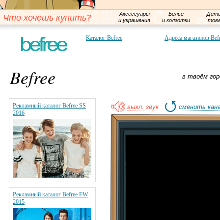
Аксессуары
Бельё
Детс
Что хочешь купить?
и украшения
и колготки
тов
Каталог Befree
Адреса магазинов Bef
Befree
в твоём гор
Рекламный каталог Befree SS
выкл. звук
сменить кан
2016
Рекламный каталог Befree FW
2015