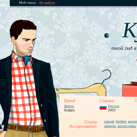
Мой город:
Не выбран
К
твой гид в
Бренд
Страна
П
Befree
Россия
Бифри
2003
Стили:
casual
,
fashion
,
моло
Ассортимент:
одежда
,
аксессуары