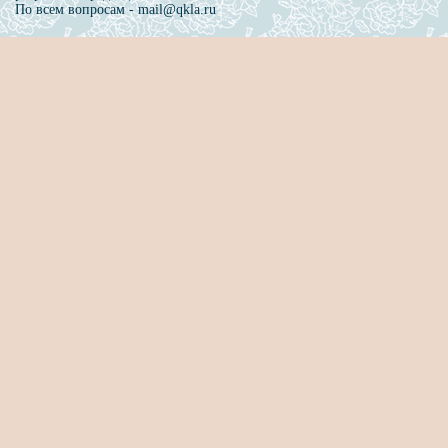
По всем вопросам - mail@qkla.ru