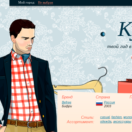
Мой город:
Не выбран
К
твой гид в
Бренд
Страна
П
Befree
Россия
Бифри
2003
Стили:
casual
,
fashion
,
моло
Ассортимент:
одежда
,
аксессуары