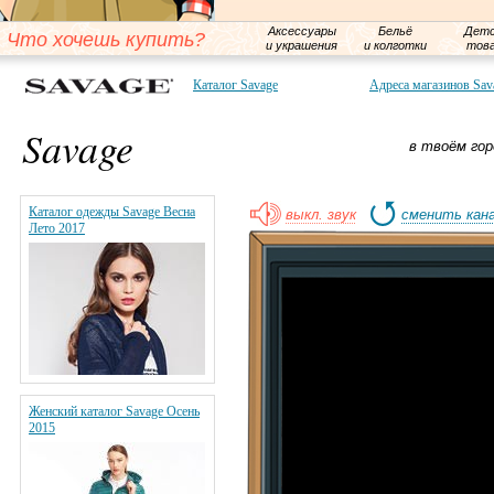
Аксессуары
Бельё
Детс
Что хочешь купить?
и украшения
и колготки
тов
Каталог Savage
Адреса магазинов Sav
Savage
в твоём гор
Каталог одежды Savage Весна
выкл. звук
сменить кан
Лето 2017
Женский каталог Savage Осень
2015