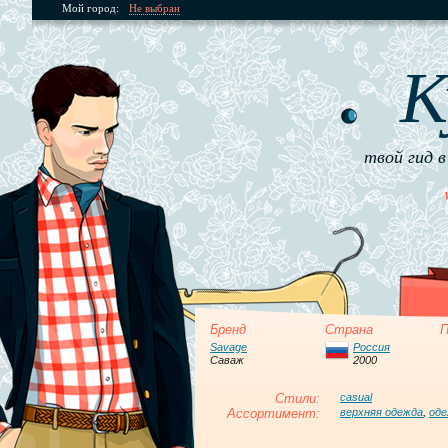
Мой город:
Не выбран
К
твой гид в
Бренд
Страна
П
Savage
Россия
Саваж
2000
Стили:
casual
Ассортимент:
верхняя одежда
,
оде