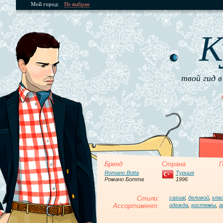
Мой город:
Не выбран
К
твой гид в
Бренд
Страна
П
Romano Botta
Турция
Романо Ботта
1996
Стили:
casual
,
деловой
,
кла
Ассортимент:
одежда
,
костюмы
,
а