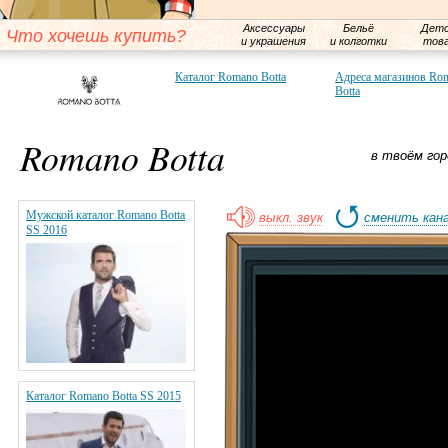
Аксессуары
Бельё
Детс
Что хочешь купить?
и украшения
и колготки
тов
Каталог Romano Botta
Адреса магазинов Ro
Botta
Romano Botta
в твоём гор
Мужской каталог Romano Botta
выкл. звук
сменить кан
SS 2016
Каталог Romano Botta SS 2015