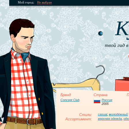
Мой город:
Не выбран
К
твой гид в
Бренд
Страна
П
Concept Club
Россия
2005
Стили:
casual
,
молодёжный
Ассортимент:
верхняя одежда
,
оде