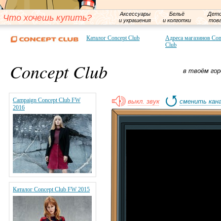
Аксессуары
Бельё
Детс
Что хочешь купить?
и украшения
и колготки
тов
Каталог Concept Club
Адреса магазинов Con
Club
Concept Club
в твоём гор
Campaign Concept Club FW
выкл. звук
сменить кан
2016
Каталог Concept Club FW 2015