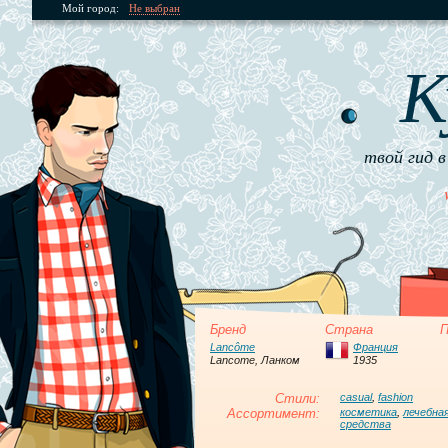
Мой город:
Не выбран
К
твой гид в
Бренд
Страна
П
Lancôme
Франция
Lancome, Ланком
1935
Стили:
casual
,
fashion
Ассортимент:
косметика
,
лечебна
средства