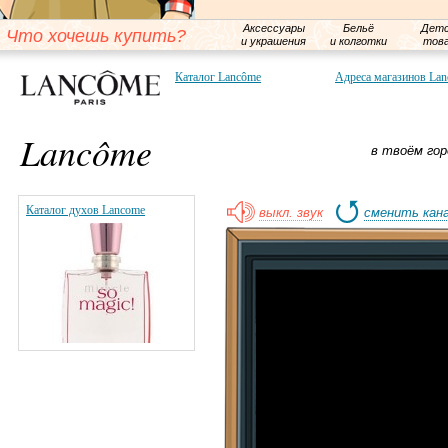
Аксессуары
Бельё
Детс
Что хочешь купить?
и украшения
и колготки
тов
Каталог Lancôme
Адреса магазинов La
Lancôme
в твоём гор
Каталог духов Lancome
выкл. звук
сменить кан