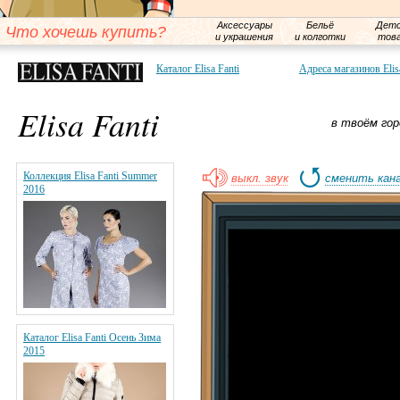
Аксессуары
Бельё
Детс
Что хочешь купить?
и украшения
и колготки
тов
Каталог Elisa Fanti
Адреса магазинов Elis
Elisa Fanti
в твоём гор
Коллекция Elisa Fanti Summer
выкл. звук
сменить кан
2016
Каталог Elisa Fanti Осень Зима
2015