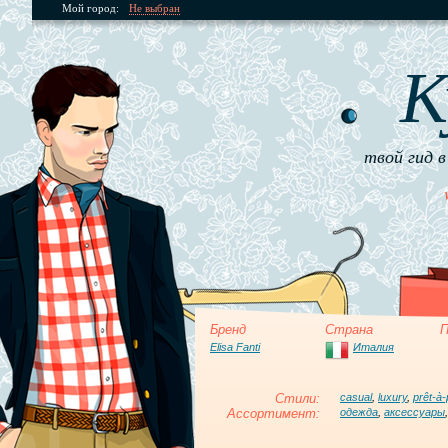
Мой город:
Не выбран
К
твой гид в
Бренд
Страна
П
Elisa Fanti
Италия
Стили:
casual
,
luxury
,
prêt-à-
Ассортимент:
одежда
,
аксессуары