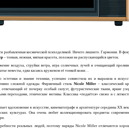
ти разбавленная космической психоделикой. Ничего лишнего. Гармония. В фок
ер
– тонкая, нежная, мягкая красота, похожая на распускающийся цветок.
жение воздуха, струйки ветра, игра солнечных лучей и очищающий пролив
атье невесты, едва касаясь кружевом её тонкой кожи…
о эстетики и знание техники, успешно совместила их и выразила в искусс
уктивно сложной одежды. Фирменный стиль
Nicole Miller
– классический кр
 отвечающий её почерку особый силуэт, футуристические ткани, яркие узо
ыми переходами, этнические мотивы. Классика «подаётся» свежо и с легкост
пает вдохновение в искусстве, кинематографе и архитектуре середины ХХ века
еских культурах. Она очень любит коллекционировать предметы современн
рн.
ребности реальных людей, поэтому наряды Nicole Miller отличаются хоро