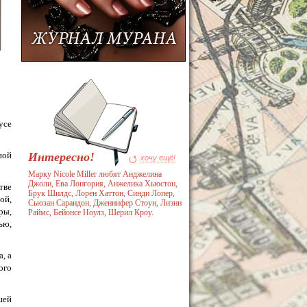
усе
ной
Интересно!
хочу ещё!
Марку Nicole Miller любят Анджелина
Джоли, Ева Лонгория, Анжелика Хьюстон,
тве
Брук Шилдс, Лорен Хаттон, Синди Лопер,
ой,
Сьюзан Сарандон, Дженнифер Стоун, Лиэнн
ры,
Раймс, Бейонсе Ноулз, Шерил Кроу.
ью,
, а
ого
шей