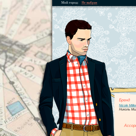
Мой город:
Не выбран
Бренд
Nicole Mille
Николь Ми
Ассор