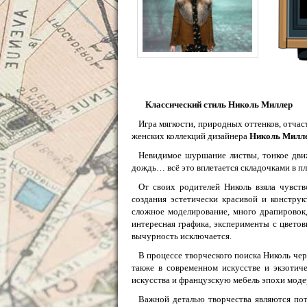
Классический стиль Николь Миллер
Игра мягкости, природных оттенков, отчас
женских коллекций дизайнера
Николь Милл
Невидимое шуршание листвы, тонкое дви
дождь… всё это вплетается складочками в пл
От своих родителей Николь взяла чувств
создания эстетически красивой и констр
сложное моделирование, много драпировок,
интересная графика, эксперименты с цветов
вычурность исключается.
В процессе творческого поиска Николь чер
также в современном искусстве и экзотич
искусства и французскую мебель эпохи моде
Важной деталью творчества являются пот