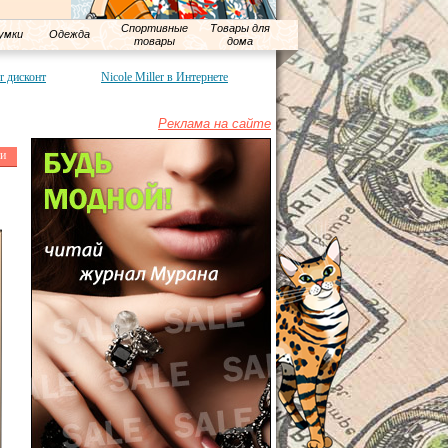
Спортивные
Товары для
умки
Одежда
товары
дома
er дисконт
Nicole Miller в Интернете
Реклама на сайте