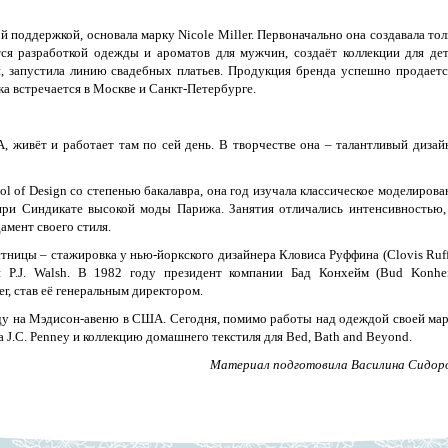
й поддержкой, основала марку Nicole Miller. Первоначально она создавала тол
ся разработкой одежды и ароматов для мужчин, создаёт коллекции для дет
и, запустила линию свадебных платьев. Продукция бренда успешно продаетс
ка встречается в Москве и Санкт-Петербурге.
А, живёт и работает там по сей день. В творчестве она – талантливый дизай
ol of Design со степенью бакалавра, она год изучала классическое моделирова
ри Синдикате высокой моды Парижа. Занятия отличались интенсивностью,
амент своего стиля.
ницы – стажировка у нью-йоркского дизайнера Кловиса Руффина (Clovis Ruff
и P.J. Walsh. В 1982 году президент компании Бад Конхейм (Bud Konhe
er, став её генеральным директором.
ду на Мэдисон-авеню в США. Сегодня, помимо работы над одеждой своей мар
 J.C. Penney и коллекцию домашнего текстиля для Bed, Bath and Beyond.
Материал подготовила Василина Сидор