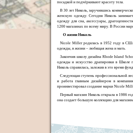
посадкой и подчёркивают красоту тела.
В 30 лет Николь, заручившись коммерческо
женскую одежду. Сегодня Николь занимает
одежду для сна, аксессуары, драгоценност
1200 магазинах по всему миру. В России мар
О жизни Николь
Nicole Miller родилась в 1952 году в СШ
одежды, в жизни – любящая жена и мать.
Закончив школу дизайна Rhode Island Scho
одежды и искусство драпировки в Школе п
Николь справилась, заложив в это время фунд
Следующая ступень профессиональной лест
и работа главным дизайнером в компани
проинвестировал создание марки Nicole Mill
Первый магазин Николь открыла в 1986 го
она создает большую коллекцию для магазина