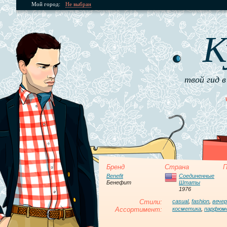
Мой город:
Не выбран
К
твой гид в
Бренд
Страна
П
Benefit
Соединенные
Бенефит
Штаты
1976
Стили:
casual
,
fashion
,
вече
Ассортимент:
косметика
,
парфюм