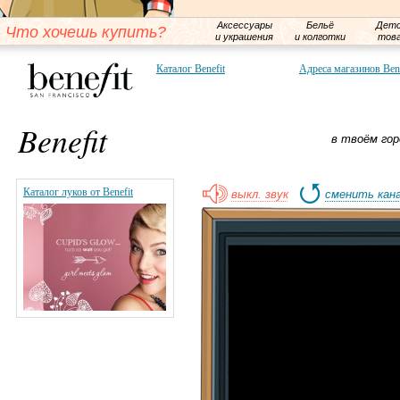
Аксессуары
Бельё
Детс
Что хочешь купить?
и украшения
и колготки
тов
Каталог Benefit
Адреса магазинов Bene
Benefit
в твоём гор
Каталог луков от Benefit
выкл. звук
сменить кан