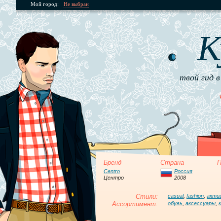
Мой город:
Не выбран
К
твой гид в
Бренд
Страна
П
Centro
Россия
Центро
2008
Стили:
casual
,
fashion
,
акти
Ассортимент:
обувь
,
аксессуары
,