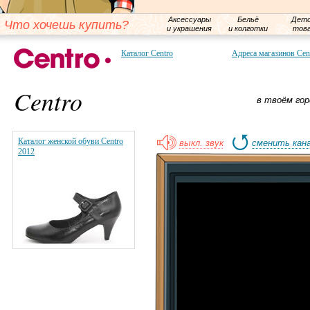
Аксессуары
Бельё
Детс
Что хочешь купить?
и украшения
и колготки
тов
Каталог Centro
Адреса магазинов Cen
Centro
в твоём гор
Каталог женской обуви Centro
выкл. звук
сменить кан
2012