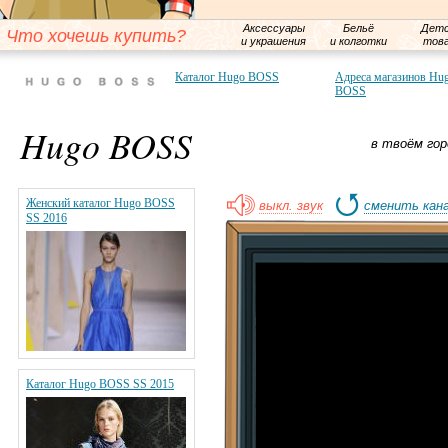
Аксессуары
Бельё
Детс
Что хочешь купить?
и украшения
и колготки
тов
Каталог Hugo BOSS
Адреса магазинов Hu
BOSS
Hugo BOSS
в твоём гор
Женский каталог Hugo BOSS
выкл. звук
сменить кан
SS 2016
Каталог Hugo BOSS SS 2015