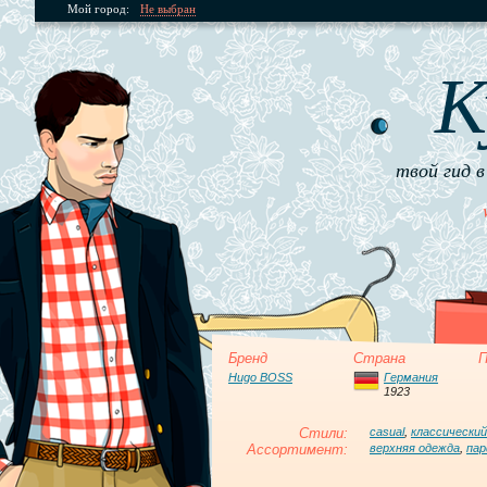
Мой город:
Не выбран
К
твой гид в
Бренд
Страна
П
Hugo BOSS
Германия
1923
Стили:
casual
,
классический
Ассортимент:
верхняя одежда
,
па