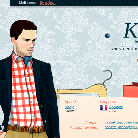
Мой город:
Не выбран
К
твой гид в
Бренд
Страна
П
Sisley
Франция
Сислей
1968
Стили:
casual
,
классический
Ассортимент:
одежда
,
аксессуары