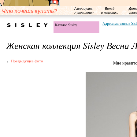
Аксессуары
Бельё
Детс
Что хочешь купить?
и украшения
и колготки
тов
Адреса магазинов Sisl
Каталог Sisley
Женская коллекция Sisley Весна 
←
Предыдущее фото
Мне нравитс