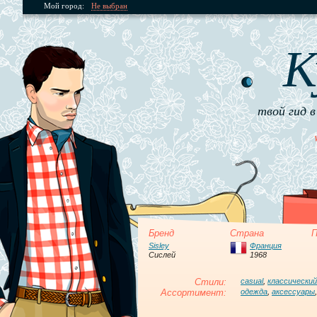
Мой город:
Не выбран
К
твой гид в
Бренд
Страна
П
Sisley
Франция
Сислей
1968
Стили:
casual
,
классический
Ассортимент:
одежда
,
аксессуары