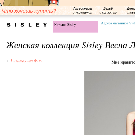
Аксессуары
Бельё
Детс
Что хочешь купить?
и украшения
и колготки
тов
Адреса магазинов Sisl
Каталог Sisley
Женская коллекция Sisley Весна 
←
Предыдущее фото
Мне нравитс