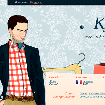
Мой город:
Не выбран
К
твой гид в
Бренд
Страна
П
Sisley
Франция
Сислей
1968
Стили:
casual
,
классический
Ассортимент:
одежда
,
аксессуары