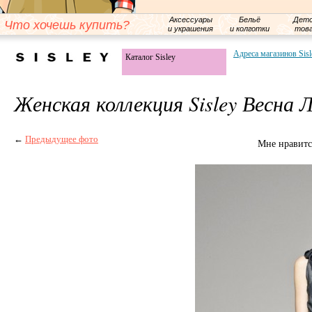
Аксессуары
Бельё
Детс
Что хочешь купить?
и украшения
и колготки
тов
Адреса магазинов Sisl
Каталог Sisley
Женская коллекция Sisley Весна 
←
Предыдущее фото
Мне нравитс