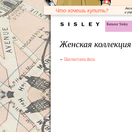
Акс
Что хочешь купить?
и ук
Каталог Sisley
Женская коллекция
←
Предыдущее фото