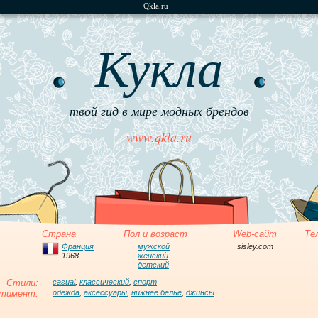
Qkla.ru
Кукла
твой гид в мире модных брендов
www.qkla.ru
Страна
Пол и возраст
Web-сайт
Те
Франция
мужской
sisley.com
1968
женский
детский
Стили:
casual
,
классический
,
спорт
тимент:
одежда
,
аксессуары
,
нижнее бельё
,
джинсы