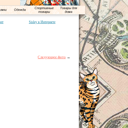
Спортивные
Товары для
умки
Одежда
товары
дома
онт
Sisley в Интернете
Следующее фото
→