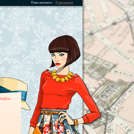
План шопинга:
0 магазинов
лефон