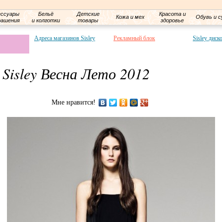
ессуары
Бельё
Детские
Красота и
Кожа и мех
Обувь и с
рашения
и колготки
товары
здоровье
Адреса магазинов Sisley
Рекламный блок
Sisley диск
 Sisley Весна Лето 2012
Мне нравится!