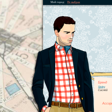
Мой город:
Не выбран
Бренд
Sisley
Сислей
Ассор