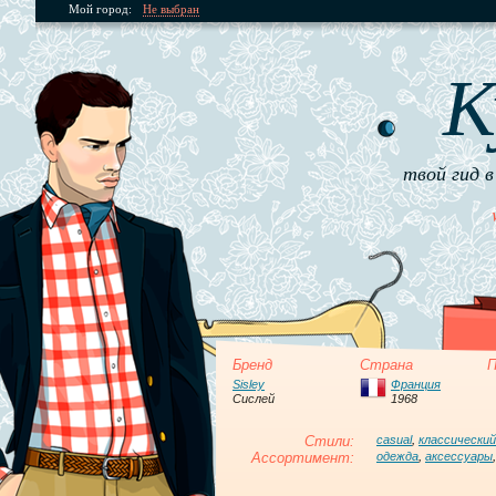
Мой город:
Не выбран
К
твой гид в
Бренд
Страна
П
Sisley
Франция
Сислей
1968
Стили:
casual
,
классический
Ассортимент:
одежда
,
аксессуары