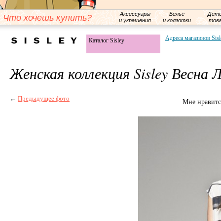
Аксессуары
Бельё
Детс
Что хочешь купить?
и украшения
и колготки
тов
Адреса магазинов Sisl
Каталог Sisley
Женская коллекция Sisley Весна 
←
Предыдущее фото
Мне нравитс