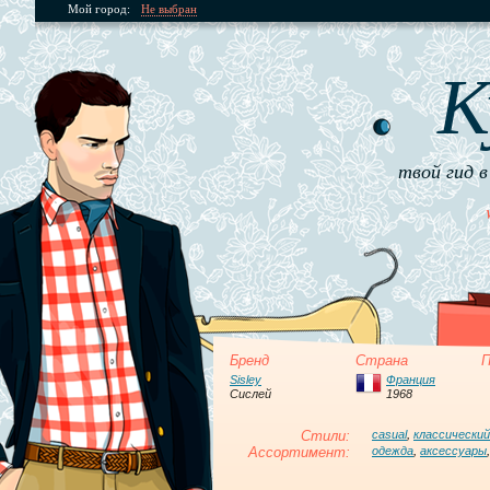
Мой город:
Не выбран
К
твой гид в
Бренд
Страна
П
Sisley
Франция
Сислей
1968
Стили:
casual
,
классический
Ассортимент:
одежда
,
аксессуары