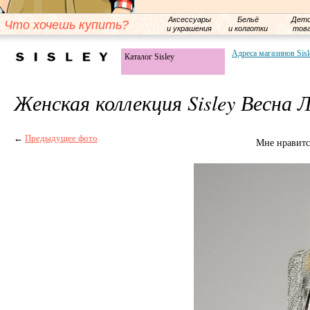
Аксессуары
Бельё
Детс
Что хочешь купить?
и украшения
и колготки
тов
Адреса магазинов Sisl
Каталог Sisley
Женская коллекция Sisley Весна 
←
Предыдущее фото
Мне нравитс