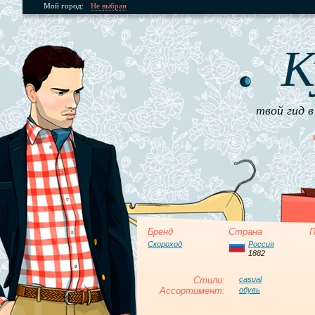
Мой город:
Не выбран
К
твой гид в
Бренд
Страна
П
Скороход
Россия
1882
Стили:
casual
Ассортимент:
обувь