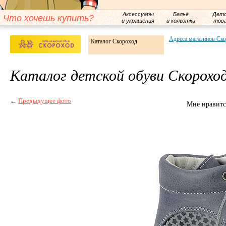
Аксессуары
Бельё
Детс
Что хочешь купить?
и украшения
и колготки
тов
Адреса магазинов Ск
Каталог Скороход
Каталог детской обуви Скорохо
←
Предыдущее фото
Мне нравитс