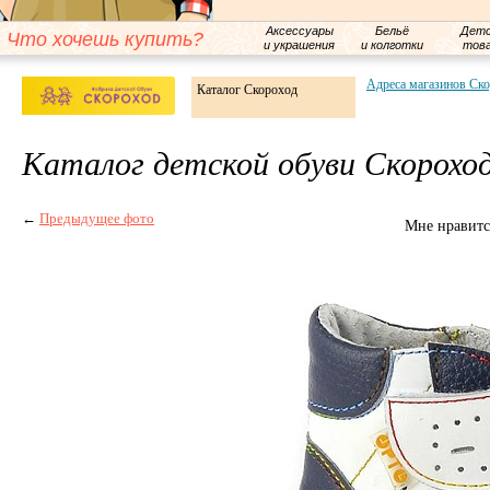
Аксессуары
Бельё
Детс
Что хочешь купить?
и украшения
и колготки
тов
Адреса магазинов Ск
Каталог Скороход
Каталог детской обуви Скорохо
←
Предыдущее фото
Мне нравитс