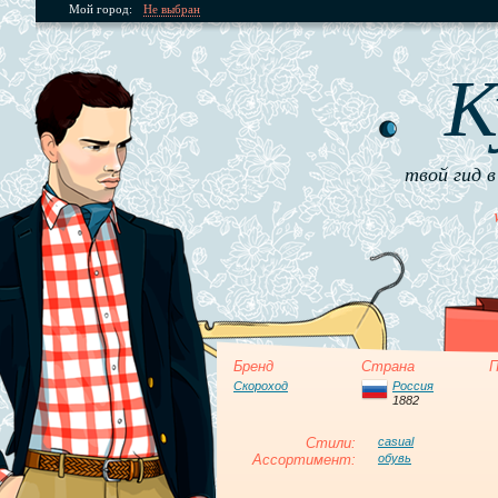
Мой город:
Не выбран
К
твой гид в
Бренд
Страна
П
Скороход
Россия
1882
Стили:
casual
Ассортимент:
обувь