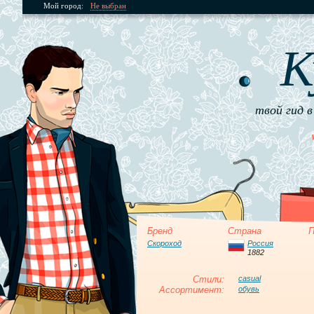
Мой город:
Не выбран
К
твой гид в
Бренд
Страна
П
Скороход
Россия
1882
Стили:
casual
Ассортимент:
обувь