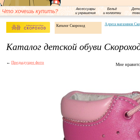
Аксессуары
Бельё
Детс
Что хочешь купить?
и украшения
и колготки
тов
Адреса магазинов Ск
Каталог Скороход
Каталог детской обуви Скорохо
←
Предыдущее фото
Мне нравитс