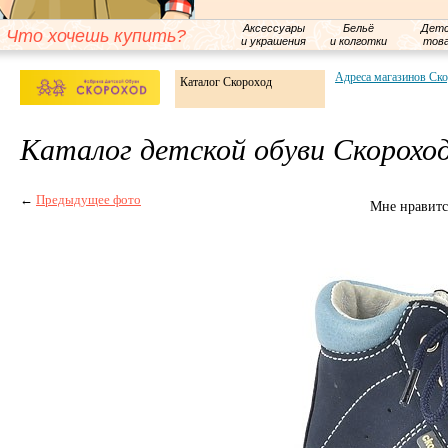
Аксессуары
Бельё
Детс
Что хочешь купить?
и украшения
и колготки
тов
Адреса магазинов Ск
Каталог Скороход
Каталог детской обуви Скорохо
←
Предыдущее фото
Мне нравитс