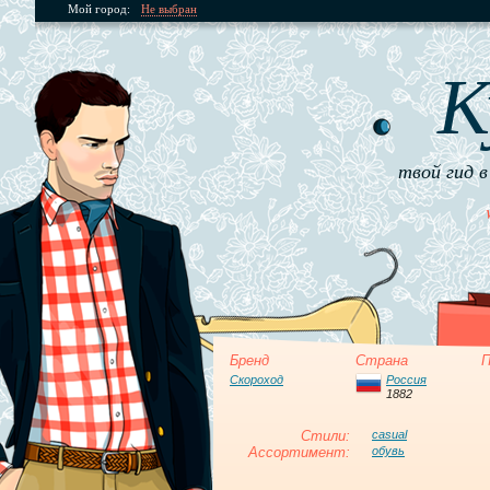
Мой город:
Не выбран
К
твой гид в
Бренд
Страна
П
Скороход
Россия
1882
Стили:
casual
Ассортимент:
обувь