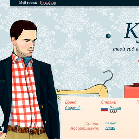
Мой город:
Не выбран
К
твой гид в
Бренд
Страна
П
Скороход
Россия
1882
Стили:
casual
Ассортимент:
обувь