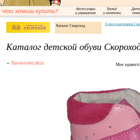
Аксессуары
Бельё
Детс
Что хочешь купить?
и украшения
и колготки
тов
Адреса магазинов Ск
Каталог Скороход
Каталог детской обуви Скорохо
←
Предыдущее фото
Мне нравитс