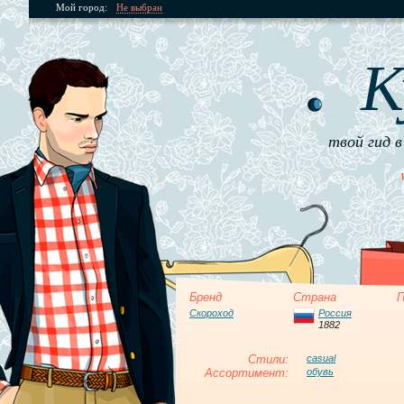
Мой город:
Не выбран
К
твой гид в
Бренд
Страна
П
Скороход
Россия
1882
Стили:
casual
Ассортимент:
обувь