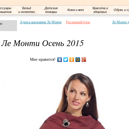
ессуары
Бельё
Детские
Красота и
Кожа и мех
Обувь и с
рашения
и колготки
товары
здоровье
Адреса магазинов Ле Монти
Рекламный блок
Ле Монти д
ти
я Ле Монти Осень 2015
Мне нравится!