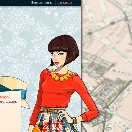
План шопинга:
0 магазинов
лефон
495) 786-80-