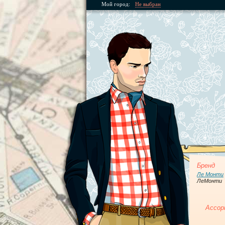
Мой город:
Не выбран
Бренд
Ле Монти
ЛеМонти
Ассор