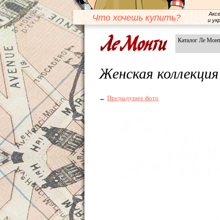
Акс
Что хочешь купить?
и ук
Каталог Ле Мон
Женская коллекци
←
Предыдущее фото