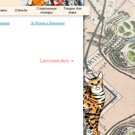
Спортивные
Товары для
умки
Одежда
товары
дома
исконт
Ле Монти в Интернете
Следующее фото
→