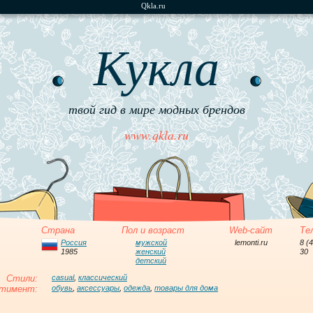
Qkla.ru
Кукла
твой гид в мире модных брендов
www.qkla.ru
Страна
Пол и возраст
Web-сайт
Те
Россия
мужской
lemonti.ru
8 (
1985
женский
30
детский
Стили:
casual
,
классический
тимент:
обувь
,
аксессуары
,
одежда
,
товары для дома