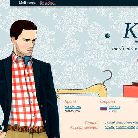
Мой город:
Не выбран
К
твой гид в
Бренд
Страна
П
Ле Монти
Россия
ЛеМонти
1985
Стили:
casual
,
классический
Ассортимент:
обувь
,
аксессуары
,