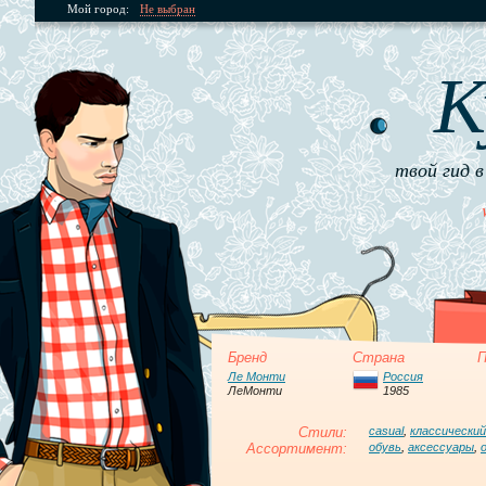
Мой город:
Не выбран
К
твой гид в
Бренд
Страна
П
Ле Монти
Россия
ЛеМонти
1985
Стили:
casual
,
классический
Ассортимент:
обувь
,
аксессуары
,