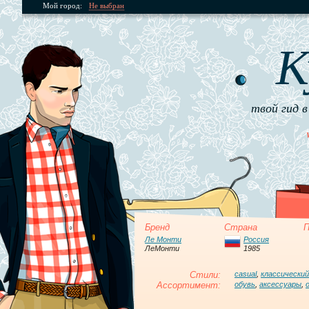
Мой город:
Не выбран
К
твой гид в
Бренд
Страна
П
Ле Монти
Россия
ЛеМонти
1985
Стили:
casual
,
классический
Ассортимент:
обувь
,
аксессуары
,