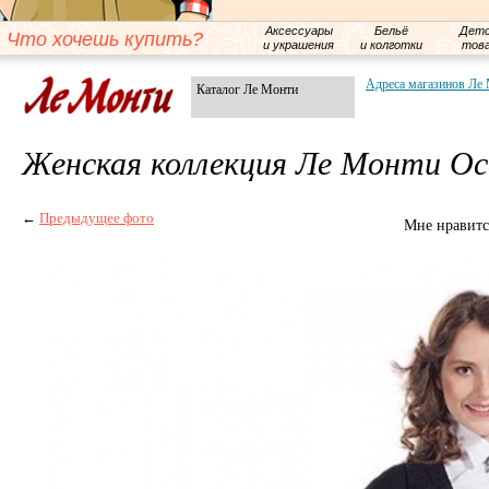
Аксессуары
Бельё
Детс
Что хочешь купить?
и украшения
и колготки
тов
Адреса магазинов Ле
Каталог Ле Монти
Женская коллекция Ле Монти Ос
←
Предыдущее фото
Мне нравитс