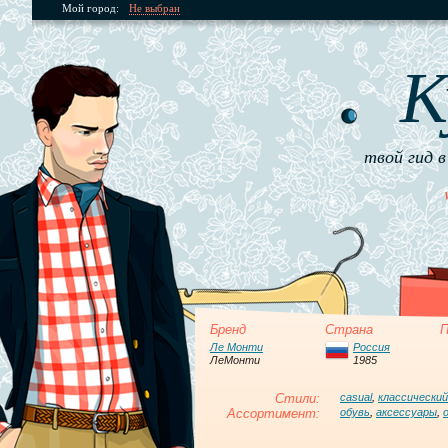
Мой город:
Не выбран
К
твой гид в
Бренд
Страна
П
Ле Монти
Россия
ЛеМонти
1985
Стили:
casual
,
классический
Ассортимент:
обувь
,
аксессуары
,