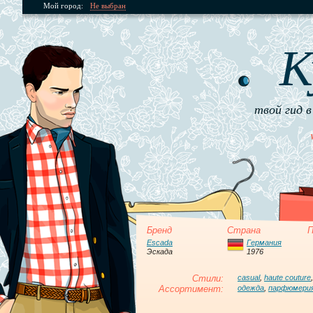
Мой город:
Не выбран
К
твой гид в
Бренд
Страна
П
Escada
Германия
Эскада
1976
Стили:
casual
,
haute couture
Ассортимент:
одежда
,
парфюмери