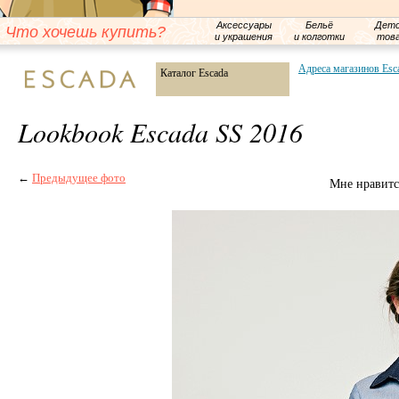
Аксессуары
Бельё
Детс
Что хочешь купить?
и украшения
и колготки
тов
Адреса магазинов Esc
Каталог Escada
Lookbook Escada SS 2016
←
Предыдущее фото
Мне нравитс