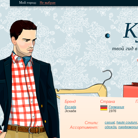
Мой город:
Не выбран
К
твой гид в
Бренд
Страна
П
Escada
Германия
Эскада
1976
Стили:
casual
,
haute couture
Ассортимент:
одежда
,
парфюмери