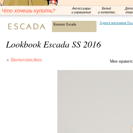
Аксессуары
Бельё
Детс
Что хочешь купить?
и украшения
и колготки
тов
Адреса магазинов Esc
Каталог Escada
Lookbook Escada SS 2016
←
Предыдущее фото
Мне нравитс