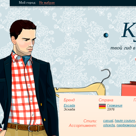
Мой город:
Не выбран
К
твой гид в
Бренд
Страна
П
Escada
Германия
Эскада
1976
Стили:
casual
,
haute couture
Ассортимент:
одежда
,
парфюмери