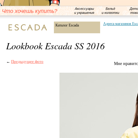
Аксессуары
Бельё
Детс
Что хочешь купить?
и украшения
и колготки
тов
Адреса магазинов Esc
Каталог Escada
Lookbook Escada SS 2016
←
Предыдущее фото
Мне нравитс