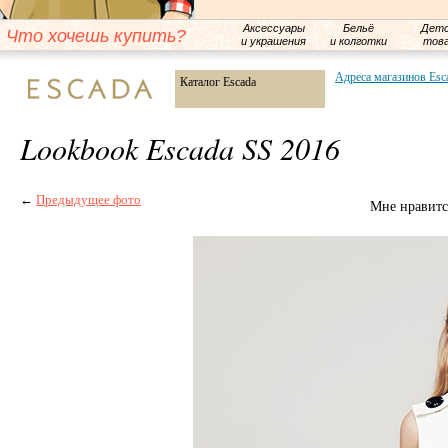
Аксессуары
Бельё
Детс
Что хочешь купить?
и украшения
и колготки
тов
Адреса магазинов Esc
Каталог Escada
Lookbook Escada SS 2016
←
Предыдущее фото
Мне нравитс