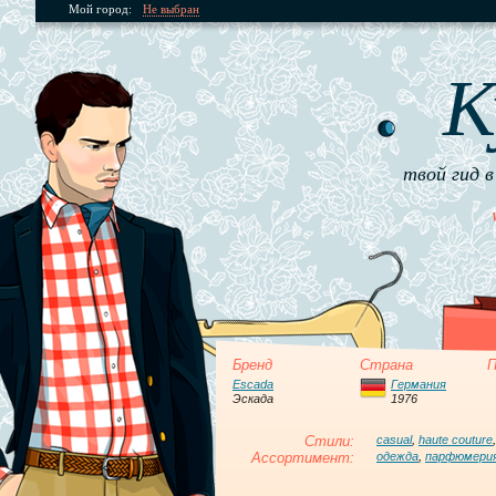
Мой город:
Не выбран
К
твой гид в
Бренд
Страна
П
Escada
Германия
Эскада
1976
Стили:
casual
,
haute couture
Ассортимент:
одежда
,
парфюмери