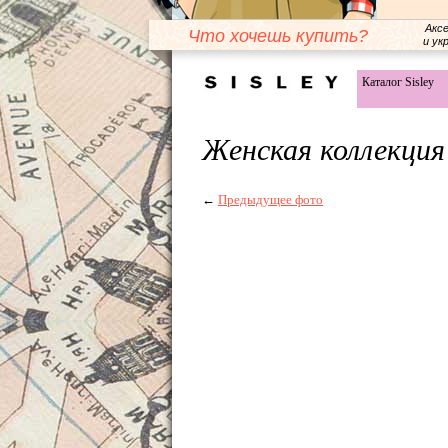
Акс
Что хочешь купить?
и ук
Каталог Sisley
Женская коллекция 
←
Предыдущее фото