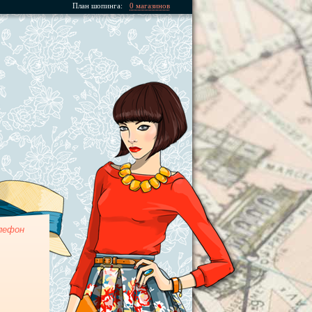
План шопинга:
0 магазинов
лефон