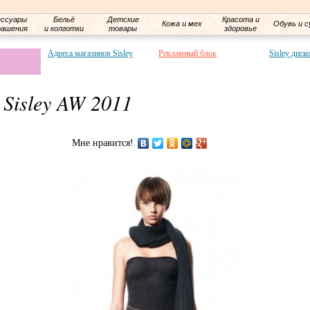
ессуары
Бельё
Детские
Красота и
Кожа и мех
Обувь и с
рашения
и колготки
товары
здоровье
Адреса магазинов Sisley
Рекламный блок
Sisley диск
Sisley AW 2011
Мне нравится!