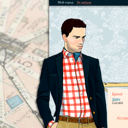
Мой город:
Не выбран
Бренд
Sisley
Сислей
Ассор