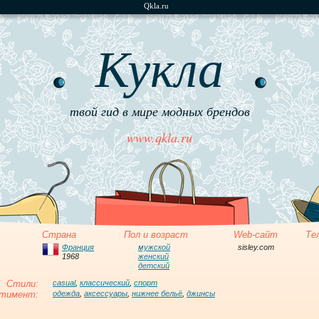
Qkla.ru
Кукла
твой гид в мире модных брендов
www.qkla.ru
Страна
Пол и возраст
Web-сайт
Те
Франция
мужской
sisley.com
1968
женский
детский
Стили:
casual
,
классический
,
спорт
тимент:
одежда
,
аксессуары
,
нижнее бельё
,
джинсы