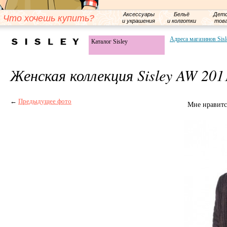
Аксессуары
Бельё
Детс
Что хочешь купить?
и украшения
и колготки
тов
Адреса магазинов Sisl
Каталог Sisley
Женская коллекция Sisley AW 201
←
Предыдущее фото
Мне нравитс