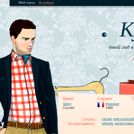
Мой город:
Не выбран
К
твой гид в
Бренд
Страна
П
Sisley
Франция
Сислей
1968
Стили:
casual
,
классический
Ассортимент:
одежда
,
аксессуары