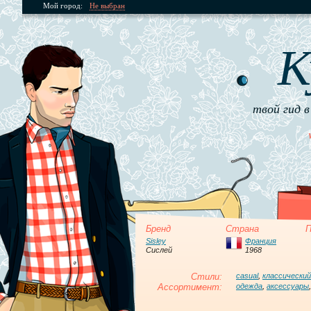
Мой город:
Не выбран
К
твой гид в
Бренд
Страна
П
Sisley
Франция
Сислей
1968
Стили:
casual
,
классический
Ассортимент:
одежда
,
аксессуары