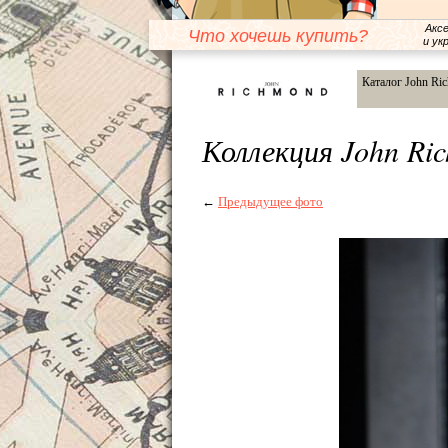
Акс
Что хочешь купить?
и ук
Каталог John Ri
Коллекция John Ri
←
Предыдущее фото