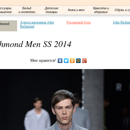
ессуары
Бельё
Детские
Красота и
Кожа и мех
Обувь и с
рашения
и колготки
товары
здоровье
Адреса магазинов John
Рекламный блок
John Richm
chmond
Richmond
chmond Men SS 2014
Мне нравится!