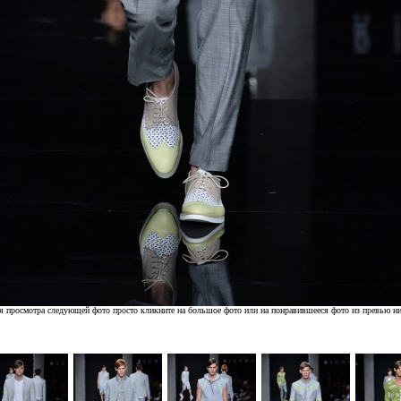
я просмотра следующей фото просто кликните на большое фото или на понравившееся фото из превью н