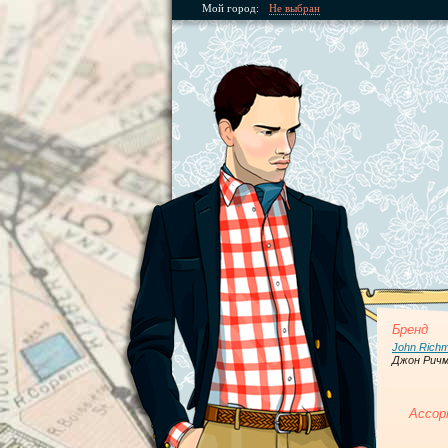
Мой город:
Не выбран
Бренд
John Rich
Джон Рич
Ассор