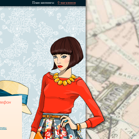
План шопинга:
0 магазинов
лефон
очки
,