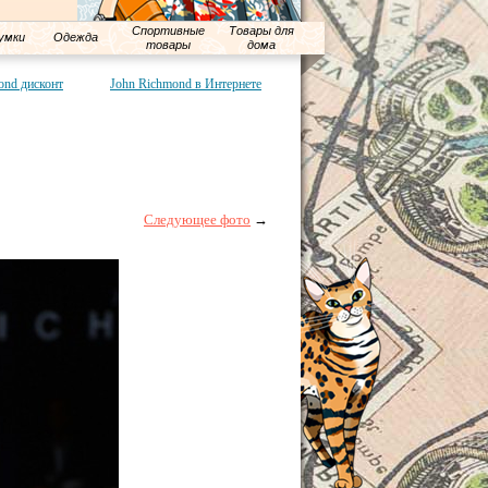
Спортивные
Товары для
умки
Одежда
товары
дома
ond дисконт
John Richmond в Интернете
Следующее фото
→