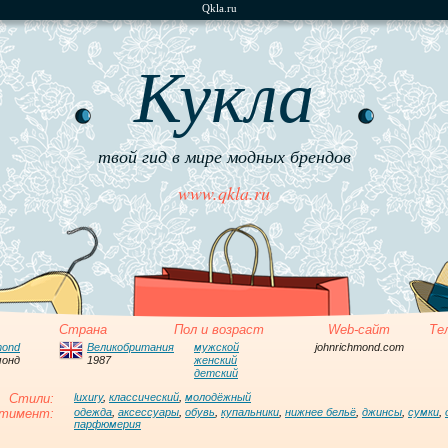
Qkla.ru
Кукла
твой гид в мире модных брендов
www.qkla.ru
Страна
Пол и возраст
Web-сайт
Те
mond
Великобритания
мужской
johnrichmond.com
монд
1987
женский
детский
Стили:
luxury
,
классический
,
молодёжный
тимент:
одежда
,
аксессуары
,
обувь
,
купальники
,
нижнее бельё
,
джинсы
,
сумки
,
парфюмерия