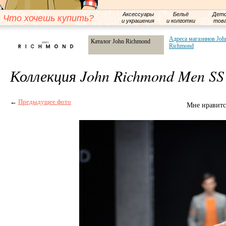
Аксессуары
Бельё
Детс
Что хочешь купить?
и украшения
и колготки
тов
Адреса магазинов Joh
Каталог John Richmond
Richmond
Коллекция John Richmond Men SS
←
Предыдущее фото
Мне нравитс