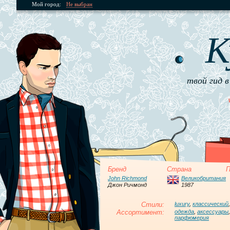
Мой город:
Не выбран
К
твой гид в
Бренд
Страна
П
John Richmond
Великобритания
Джон Ричмонд
1987
Стили:
luxury
,
классический
Ассортимент:
одежда
,
аксессуары
парфюмерия