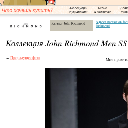
Аксессуары
Бельё
Детс
Что хочешь купить?
и украшения
и колготки
тов
Адреса магазинов Joh
Каталог John Richmond
Richmond
Коллекция John Richmond Men SS
←
Предыдущее фото
Мне нравитс