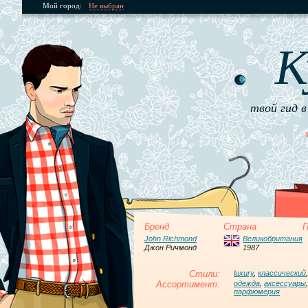
Мой город:
Не выбран
К
твой гид в
Бренд
Страна
П
John Richmond
Великобритания
Джон Ричмонд
1987
Стили:
luxury
,
классический
Ассортимент:
одежда
,
аксессуары
парфюмерия