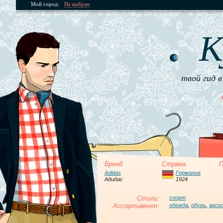
Мой город:
Не выбран
К
твой гид в
Бренд
Страна
П
Adidas
Германия
Адидас
1924
Стили:
спорт
Ассортимент:
одежда
,
обувь
,
аксе