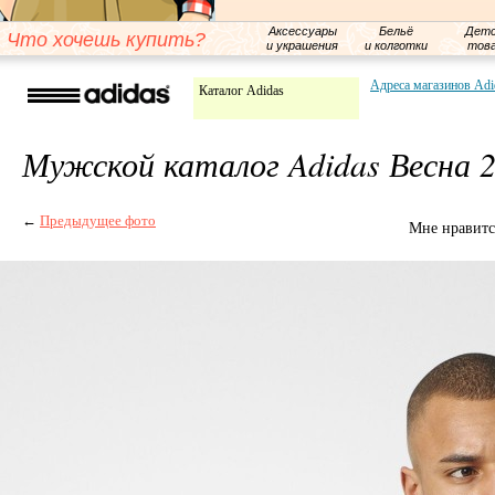
Аксессуары
Бельё
Детс
Что хочешь купить?
и украшения
и колготки
тов
Адреса магазинов Adi
Каталог Adidas
Мужской каталог Adidas Весна 
←
Предыдущее фото
Мне нравитс