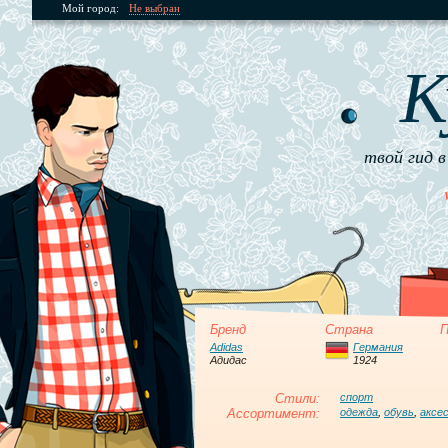
Мой город:
Не выбран
К
твой гид в
Бренд
Страна
П
Adidas
Германия
Адидас
1924
Стили:
спорт
Ассортимент:
одежда
,
обувь
,
аксе