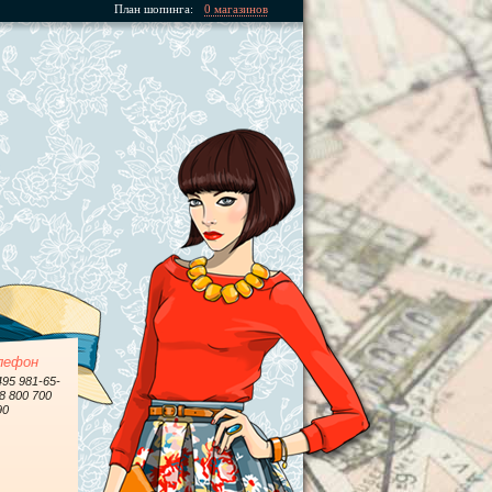
План шопинга:
0 магазинов
лефон
495 981-65-
 8 800 700
90