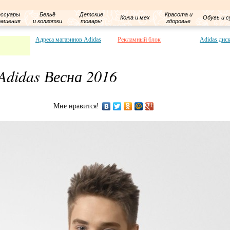
ессуары
Бельё
Детские
Красота и
Кожа и мех
Обувь и с
рашения
и колготки
товары
здоровье
Адреса магазинов Adidas
Рекламный блок
Adidas дис
didas Весна 2016
Мне нравится!