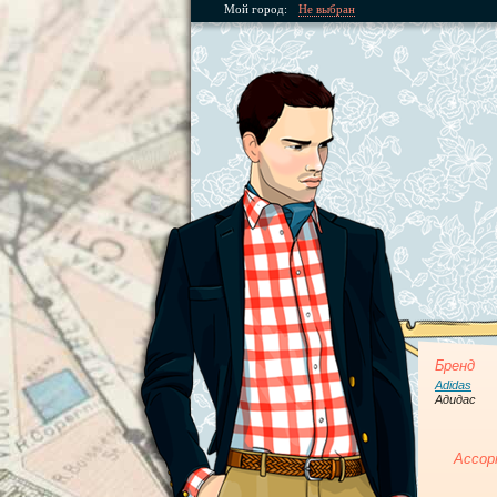
Мой город:
Не выбран
Бренд
Adidas
Адидас
Ассор