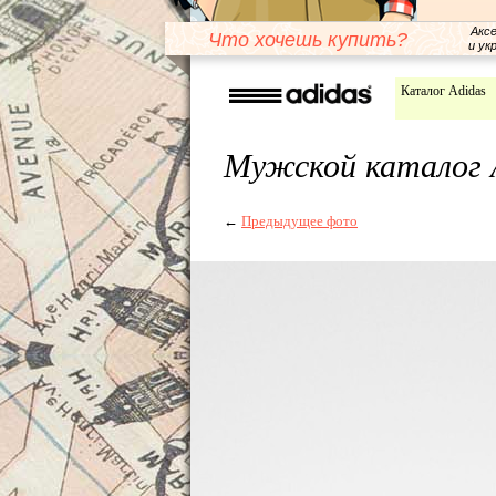
Акс
Что хочешь купить?
и ук
Каталог Adidas
Мужской каталог A
←
Предыдущее фото