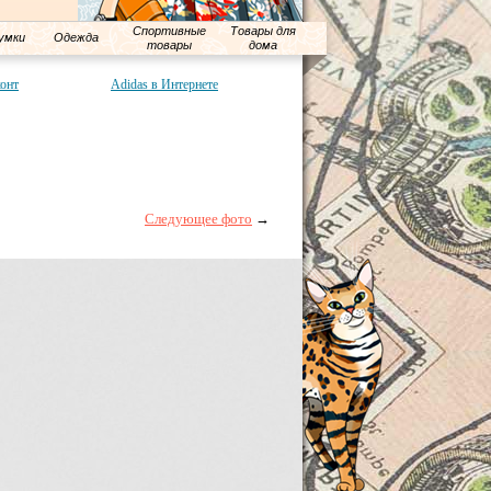
Спортивные
Товары для
умки
Одежда
товары
дома
конт
Adidas в Интернете
Следующее фото
→