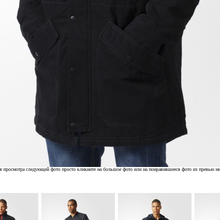
я просмотра следующей фото просто кликните на большое фото или на понравившееся фото из превью н