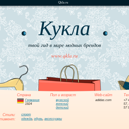
Qkla.ru
Кукла
твой гид в мире модных брендов
www.qkla.ru
Страна
Пол и возраст
Web-сайт
Те
Германия
мужской
adidas.com
+7 
1924
женский
57,
детский
57 
Стили:
спорт
тимент:
одежда
,
обувь
,
аксессуары