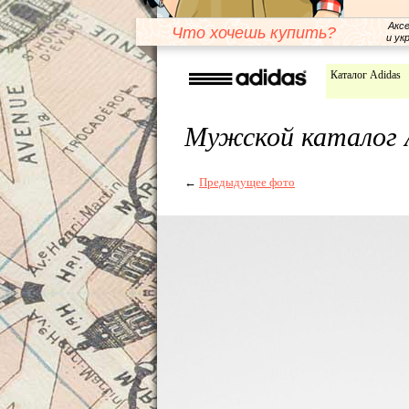
Акс
Что хочешь купить?
и ук
Каталог Adidas
Мужской каталог A
←
Предыдущее фото