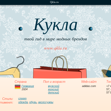
Qkla.ru
Кукла
твой гид в мире модных брендов
www.qkla.ru
Страна
Пол и возраст
Web-сайт
Те
Германия
мужской
adidas.com
+7 
1924
женский
57,
детский
57 
Стили:
спорт
тимент:
одежда
,
обувь
,
аксессуары