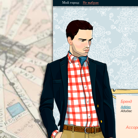
Мой город:
Не выбран
Бренд
Adidas
Адидас
Ассор