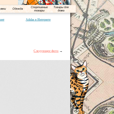
Спортивные
Товары для
умки
Одежда
товары
дома
конт
Adidas в Интернете
Следующее фото
→