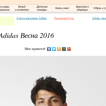
ессуары
Бельё
Детские
Красота и
Кожа и мех
Обувь и с
рашения
и колготки
товары
здоровье
Адреса магазинов Adidas
Рекламный блок
Adidas дис
didas Весна 2016
Мне нравится!