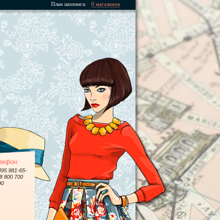
План шопинга:
0 магазинов
лефон
495 981-65-
 8 800 700
90