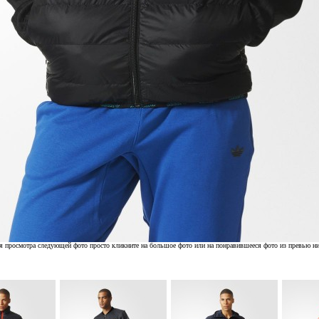
я просмотра следующей фото просто кликните на большое фото или на понравившееся фото из превью н