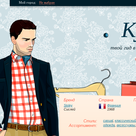
Мой город:
Не выбран
К
твой гид в
Бренд
Страна
П
Sisley
Франция
Сислей
1968
Стили:
casual
,
классический
Ассортимент:
одежда
,
аксессуары