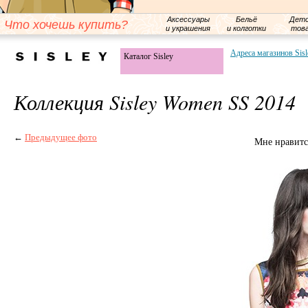
Аксессуары
Бельё
Детс
Что хочешь купить?
и украшения
и колготки
тов
Адреса магазинов Sisl
Каталог Sisley
Коллекция Sisley Women SS 2014
←
Предыдущее фото
Мне нравитс