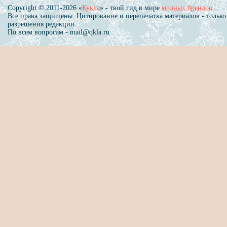
Copyright © 2011-2026 «
Кукла
» - твой гид в мире
модных брендов
.
Все права защищены. Цитирование и перепечатка материалов - только
разрешения редакции.
По всем вопросам - mail@qkla.ru