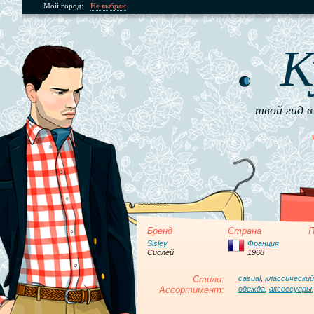
Мой город:
Не выбран
К
твой гид в
Бренд
Страна
П
Sisley
Франция
Сислей
1968
Стили:
casual
,
классический
Ассортимент:
одежда
,
аксессуары