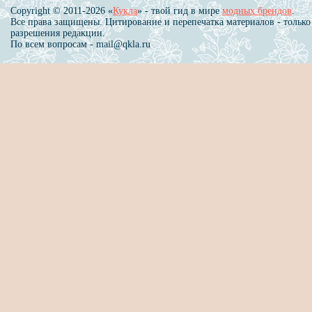
Copyright © 2011-2026 «
Кукла
» - твой гид в мире
модных брендов
.
Все права защищены. Цитирование и перепечатка материалов - только
разрешения редакции.
По всем вопросам - mail@qkla.ru