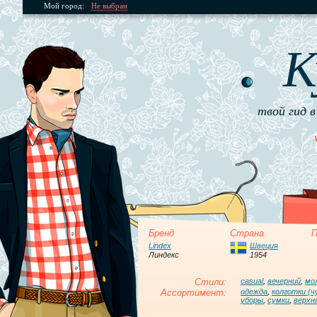
Мой город:
Не выбран
К
твой гид в
Бренд
Страна
П
Lindex
Швеция
Линдекс
1954
Стили:
casual
,
вечерний
,
мо
Ассортимент:
одежда
,
колготки (ч
уборы
,
сумки
,
верхн