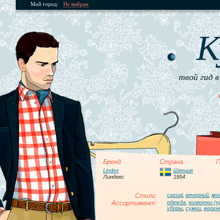
Мой город:
Не выбран
К
твой гид в
Бренд
Страна
П
Lindex
Швеция
Линдекс
1954
Стили:
casual
,
вечерний
,
мо
Ассортимент:
одежда
,
колготки (ч
уборы
,
сумки
,
верхн